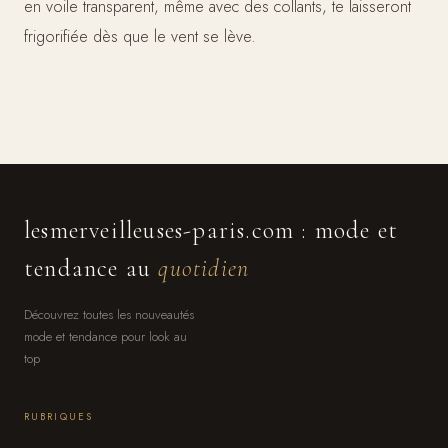
en voile transparent, même avec des collants, te laisseront
frigorifiée dès que le vent se lève.
lesmerveilleuses-paris.com : mode et
tendance au
quotidien
Découvrez toutes les nouveautés
mode et tendance pour look au
top
RUBRIQUES