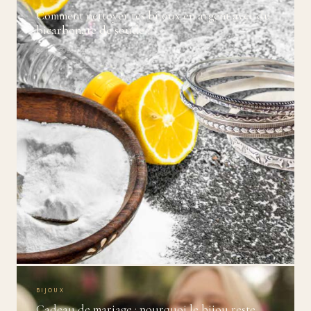
Comment nettoyer tes bijoux en argent avec du
bicarbonate de soude ?
04 Juil 2026 · 4 min
BIJOUX
Cadeau de mariage : pourquoi le bijou reste