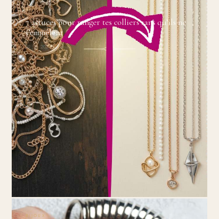
BIJOUX
7 astuces pour ranger tes colliers sans qu’ils ne
s’emmêlent
09 Jan 2026 · 9 min
BIJOUX