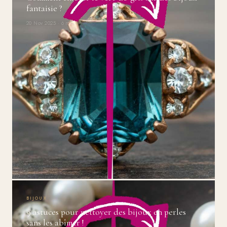
fantaisie ?
20 Nov 2025 · 6 min
BIJOUX
9 astuces pour nettoyer des bijoux en perles
sans les abîmer !