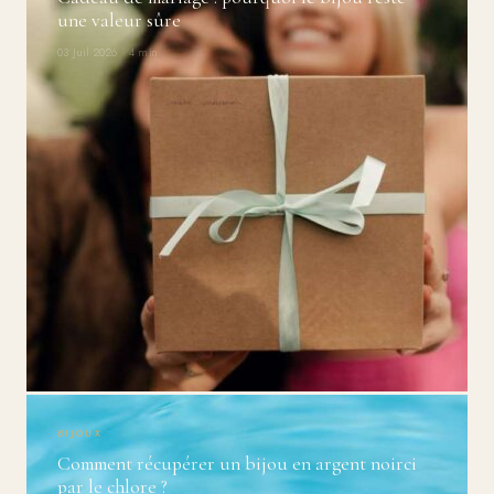
une valeur sûre
03 Juil 2026 · 4 min
BIJOUX
Comment récupérer un bijou en argent noirci
par le chlore ?