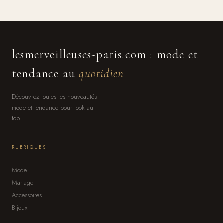
lesmerveilleuses-paris.com : mode et
tendance au
quotidien
Découvrez toutes les nouveautés
mode et tendance pour look au
top
RUBRIQUES
Mode
Mariage
Accessoires
Bijoux