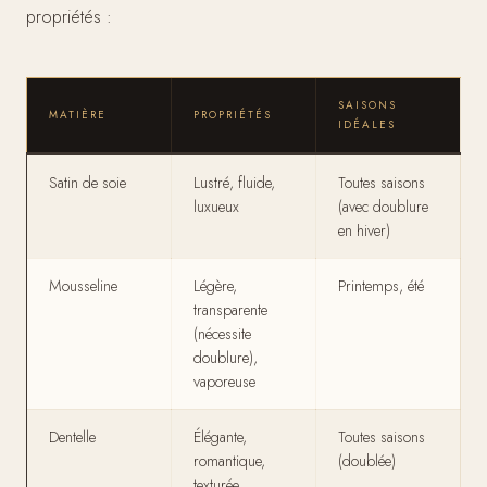
propriétés :
SAISONS
MATIÈRE
PROPRIÉTÉS
IDÉALES
Satin de soie
Lustré, fluide,
Toutes saisons
luxueux
(avec doublure
en hiver)
Mousseline
Légère,
Printemps, été
transparente
(nécessite
doublure),
vaporeuse
Dentelle
Élégante,
Toutes saisons
romantique,
(doublée)
texturée