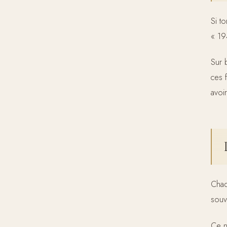
Si t
« 19
Sur 
ces 
avoi
Chaq
sou
Ce nu