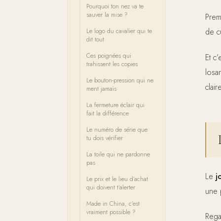
Pourquoi ton nez va te
sauver la mise ?
Prem
de c
Le logo du cavalier qui te
dit tout
Ces poignées qui
Et c
trahissent les copies
losa
Le bouton-pression qui ne
clair
ment jamais
La fermeture éclair qui
fait la différence
Le numéro de série que
tu dois vérifier
La toile qui ne pardonne
pas
Le
j
Le prix et le lieu d’achat
qui doivent t’alerter
une 
Made in China, c’est
vraiment possible ?
Rega