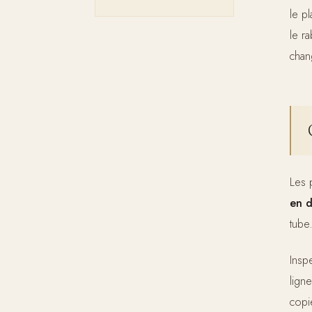
le p
le r
chang
Les 
en 
tube
Inspe
ligne
copi