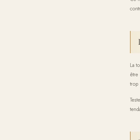
cont
La to
être
trop 
Test
tend