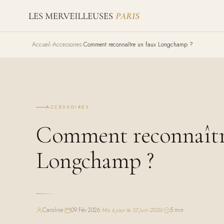
Accueil
Accessoires
Comment reconnaître un faux Longchamp ?
ACCESSOIRES
Comment reconnaîtr
Longchamp ?
Caroline
·
09 Fév 2026
·
Mis à jour le 12 Juin 2026
·
5 min