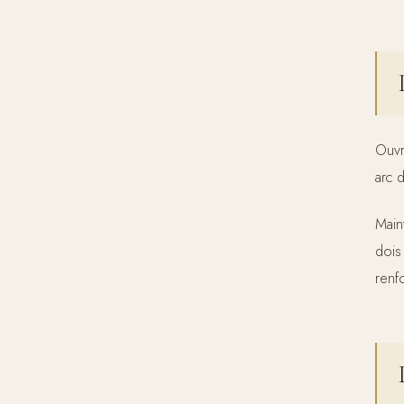
Ouvr
arc d
Main
dois
renf