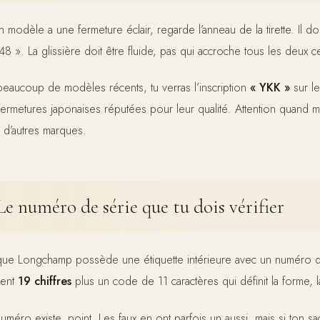
on modèle a une fermeture éclair, regarde l’anneau de la tirette. I
48 ». La glissière doit être fluide, pas qui accroche tous les deux c
beaucoup de modèles récents, tu verras l’inscription
« YKK »
sur le
fermetures japonaises réputées pour leur qualité. Attention quand 
r d’autres marques.
Le numéro de série que tu dois vérifier
ue Longchamp possède une étiquette intérieure avec un numéro de 
vent
19 chiffres
plus un code de 11 caractères qui définit la forme, la
méro existe, point. Les faux en ont parfois un aussi, mais si ton sac 