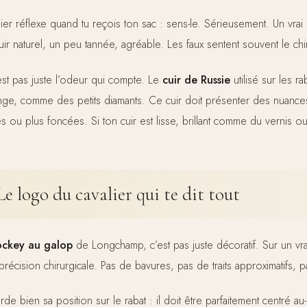
ier réflexe quand tu reçois ton sac : sens-le. Sérieusement. Un vr
uir naturel, un peu tannée, agréable. Les faux sentent souvent le chi
’est pas juste l’odeur qui compte. Le
cuir de Russie
utilisé sur les 
nge, comme des petits diamants. Ce cuir doit présenter des nuance
es ou plus foncées. Si ton cuir est lisse, brillant comme du vernis ou qu’
Le logo du cavalier qui te dit tout
ockey au galop
de Longchamp, c’est pas juste décoratif. Sur un v
précision chirurgicale. Pas de bavures, pas de traits approximatifs, 
rde bien sa position sur le rabat : il doit être parfaitement centré