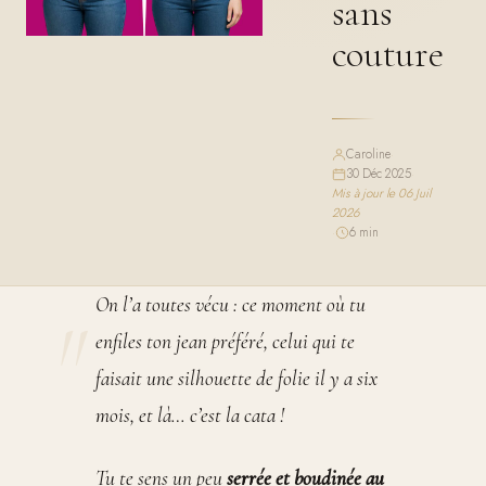
sans
couture
Caroline
·
30 Déc 2025
·
Mis à jour le 06 Juil
2026
·
6 min
On l’a toutes vécu : ce moment où tu
enfiles ton jean préféré, celui qui te
faisait une silhouette de folie il y a six
mois, et là… c’est la cata !
Tu te sens un peu
serrée et boudinée au